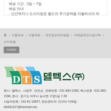
배송 기간 : 3일 ~ 7일
배송 안내
- 산간벽지나 도서지방은 별도의 추가금액을 지불하셔야 하
는 경우가 있습니다.
고객님께서 주문하신 상품은 입금 확인후 배송해 드립니다.
다만, 상품종류에 따라서 상품의 배송이 다소 지연될 수 있습
니다.
홈
이용안내
이용약관
개인정보처리방침
이메일무단수집거부
사이트맵
교환/반품 정보
ADMIN
교환 및 반품이 가능한 경우
- 상품을 공급 받으신 날로부터 7일이내 단, 가전제품의
경우 포장을 개봉하였거나 포장이 훼손되어 상품가치가 상실
된 경우에는 교환/반품이 불가능합니다.
- 공급받으신 상품 및 용역의 내용이 표시.광고 내용과
다르거나 다르게 이행된 경우에는 공급받은 날로부터 3월이
내, 그사실을 알게 된 날로부터 30일이내
교환 및 반품이 불가능한 경우
회사 : 델텍스 , 사업주 : 안진상 , 전화번호 : 031-883-1580, 팩스번호 : 031-883-
- 고객님의 책임 있는 사유로 상품등이 멸실 또는 훼손된 경
1590, 본사 : 경기도 여주시 능서면 구양1길 7-39
우. 단, 상품의 내용을 확인하기 위하여
사업자번호 : 142-81-18837, 정보관리자: 안규라 이메일:
포장 등을 훼손한 경우는 제외
dts581107@hanmail.net,
- 포장을 개봉하였거나 포장이 훼손되어 상품가치가 상실된