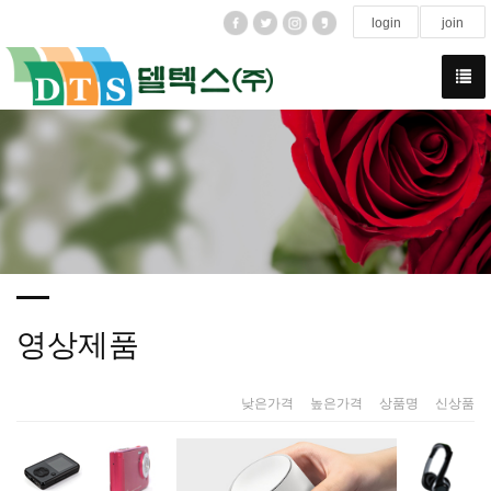
login
join
영상제품
낮은가격
|
높은가격
|
상품명
|
신상품