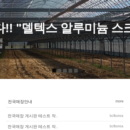
 “Del Tex 알루미늄 스
차열 솔루션
.
전국매장안내
more
전국매장 게시판 테스트 작..
bcfkorea
bcfkorea
전국매장 게시판 테스트 작..