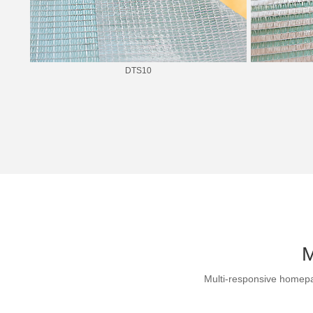
DTS10
M
Multi-responsive homepag