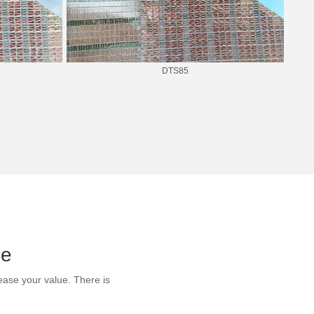
DTS85
ce
ease your value. There is