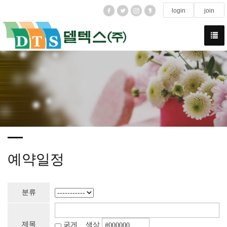
login
join
예약일정
분류
제목
굵게 색상