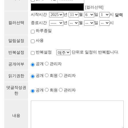
[컬러선택]
시작시간
년
월
일
시
달력
컬러선택
종료시간
년
월
일
시
하루종일
사용
알림설정
반복설정
단위로 일정이 반복됩니다.
반복설정
공개
관리자
공개여부
공개
회원
관리자
읽기권한
댓글작성권
공개
회원
관리자
한
내용